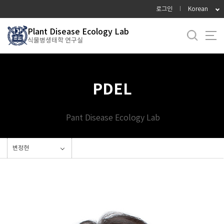
바
로그인
Korean
로
가
Plant Disease Ecology Lab
식물병생태학 연구실
기
메
뉴
PDEL
Pant Disease Ecology Lab
변정현