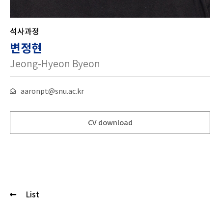
석사과정
변정현
Jeong-Hyeon Byeon
aaronpt@snu.ac.kr
CV download
List